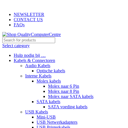
ADD ANYTHING HERE OR JUST REMOVE IT…
NEWSLETTER
CONTACT US
FAQs
Select category
Hulp nodig bij …
Kabels & Connectoren
Audio Kabels
Optische kabels
Interne Kabels
Molex kabels
Molex naar 6 Pin
Molex naar 8 Pin
Molex naar SATA kabels
SATA kabels
SATA voeding kabels
USB Kabels
Mini-USB
USB Netwerkadapters
USB Printerkabels