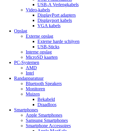
USB-A Verlengkabels
Video-kabels
DisplayPort adapters
Displayport kabels
VGA kabels
Opslag
Externe opslag
Externe harde schijven
USB-Sticks
Interne opslag
MicroSD kaarten
PC-Systemen
AMD
Intel
Randapparatuur
Bluetooth Speakers
Monitoren
Muizen
Bekabeld
Draadloos
Smartphones
Apple Smartphones
Samsung Smartphones
Smartphone Accessoires
Apple MagSafe