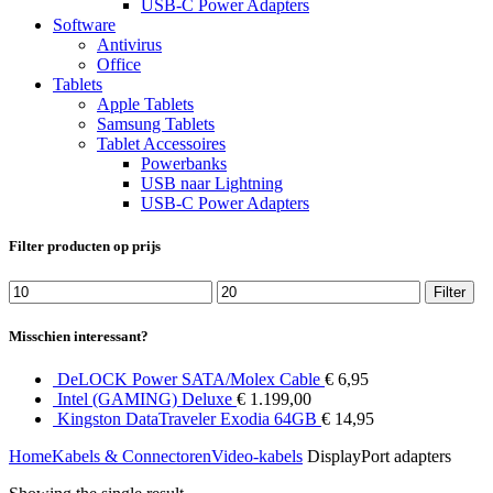
USB-C Power Adapters
Software
Antivirus
Office
Tablets
Apple Tablets
Samsung Tablets
Tablet Accessoires
Powerbanks
USB naar Lightning
USB-C Power Adapters
Filter producten op prijs
Min
Max
Filter
price
price
Misschien interessant?
DeLOCK Power SATA/Molex Cable
€
6,95
Intel (GAMING) Deluxe
€
1.199,00
Kingston DataTraveler Exodia 64GB
€
14,95
Home
Kabels & Connectoren
Video-kabels
DisplayPort adapters