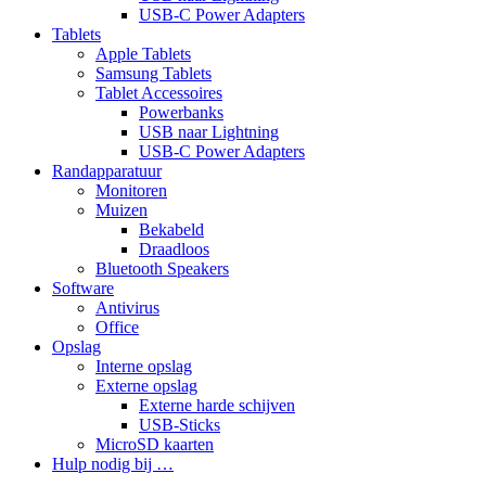
USB-C Power Adapters
Tablets
Apple Tablets
Samsung Tablets
Tablet Accessoires
Powerbanks
USB naar Lightning
USB-C Power Adapters
Randapparatuur
Monitoren
Muizen
Bekabeld
Draadloos
Bluetooth Speakers
Software
Antivirus
Office
Opslag
Interne opslag
Externe opslag
Externe harde schijven
USB-Sticks
MicroSD kaarten
Hulp nodig bij …