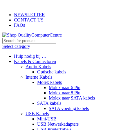
ADD ANYTHING HERE OR JUST REMOVE IT…
NEWSLETTER
CONTACT US
FAQs
Select category
Hulp nodig bij …
Kabels & Connectoren
Audio Kabels
Optische kabels
Interne Kabels
Molex kabels
Molex naar 6 Pin
Molex naar 8 Pin
Molex naar SATA kabels
SATA kabels
SATA voeding kabels
USB Kabels
Mini-USB
USB Netwerkadapters
USB Printerkabels