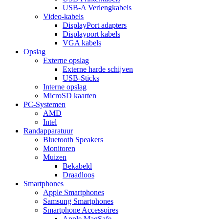
USB-A Verlengkabels
Video-kabels
DisplayPort adapters
Displayport kabels
VGA kabels
Opslag
Externe opslag
Externe harde schijven
USB-Sticks
Interne opslag
MicroSD kaarten
PC-Systemen
AMD
Intel
Randapparatuur
Bluetooth Speakers
Monitoren
Muizen
Bekabeld
Draadloos
Smartphones
Apple Smartphones
Samsung Smartphones
Smartphone Accessoires
Apple MagSafe